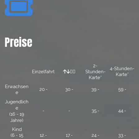

Preise
2-
4-Stunden-
Einzelfahrt

Stunden-


Karte*
Karte*
Erwachsen
20.-
30.-
39.-
59.-
e
Jugendlich
e
-
-
35.-
44.-
(16 - 19
Jahre)
Kind
(6 - 15
12.-
17.-
24.-
33.-